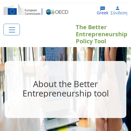
Παράκαμψη προς το κυρίως περιεχόμενο
User
Greek
Σύνδεση
The Better
Entrepreneurship
Policy Tool
About the Better
Entrepreneurship tool