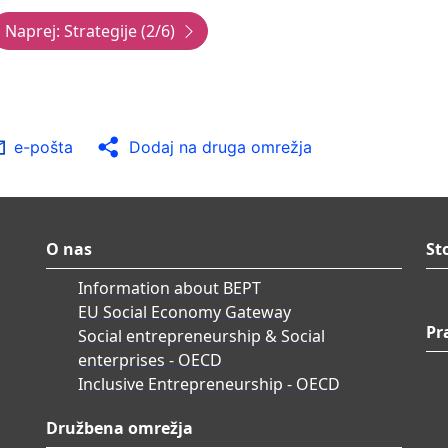
Izvajajo se spremljanje 
zagotavljanje, da so prom
da dosežejo svoje posamič
Promocijske dejavnosti so
rezultate spremljanja in
Izvajajo se naknadna vre
dejavnosti za spodbujanj
e-pošta
Dodaj na druga omrežja
rezultatih pa se veliko po
Veliko se poroča o rezult
uporablja pa se jih za iz
O nas
St
Information about BEPT
EU Social Economy Gateway
Pr
Social entrepreneurship & Social
enterprises - OECD
Inclusive Entrepreneurship - OECD
Družbena omrežja