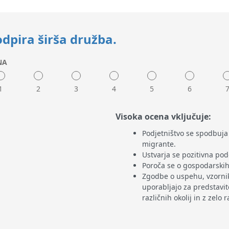
dpira širša družba.
NA
1
2
3
4
5
6
Visoka ocena vključuje:
Podjetništvo se spodbuja
migrante.
Ustvarja se pozitivna po
Poroča se o gospodarskih
Zgodbe o uspehu, vzornik
uporabljajo za predstavit
različnih okolij in z zelo 