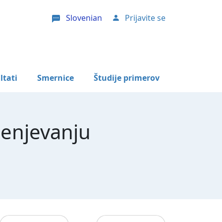
Slovenian
Prijavite se
User account menu
ltati
Smernice
Študije primerov
cenjevanju