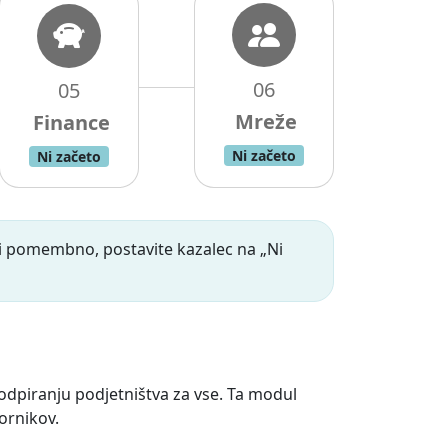
06
05
Ni začeto
Ni začeto
ni pomembno, postavite kazalec na „Ni
 odpiranju podjetništva za vse. Ta modul
ornikov.