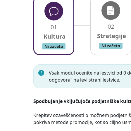
02
01
Ni začeto
Ni začeto
Vsak modul ocenite na lestvici od 0 
odgovora“ na levi strani lestvice.
Spodbujanje vključujoče podjetniške kult
Krepitev ozaveščenosti o možnem podjetništvu
pokriva metode promocije, kot so ciljno us