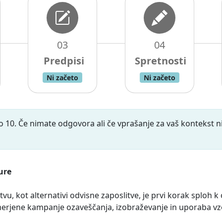
03
04
Ni začeto
Ni začeto
do 10. Če nimate odgovora ali če vprašanje za vaš kontekst 
ure
, kot alternativi odvisne zaposlitve, je prvi korak sploh k
merjene kampanje ozaveščanja, izobraževanje in uporaba vz