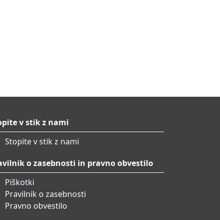
in vmesna vrednotenja za
ocijske dejavnosti na dobri poti,
ne in splošne cilje.
 prilagojene tako, da zajemajo
 vmesnega vrednotenja.
dnotenja za merjenje učinka
e podjetništva migrantov, o
roča.
ati spremljanja in vrednotenja,
boljšanje kampanj ozaveščanja.
opite v stik z nami
Stopite v stik z nami
avilnik o zasebnosti in pravno obvestilo
Piškotki
Pravilnik o zasebnosti
Pravno obvestilo