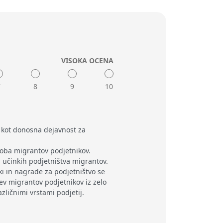
VISOKA OCENA
7
8
9
10
 kot donosna dejavnost za
doba migrantov podjetnikov.
 učinkih podjetništva migrantov.
i in nagrade za podjetništvo se
ev migrantov podjetnikov iz zelo
različnimi vrstami podjetij.