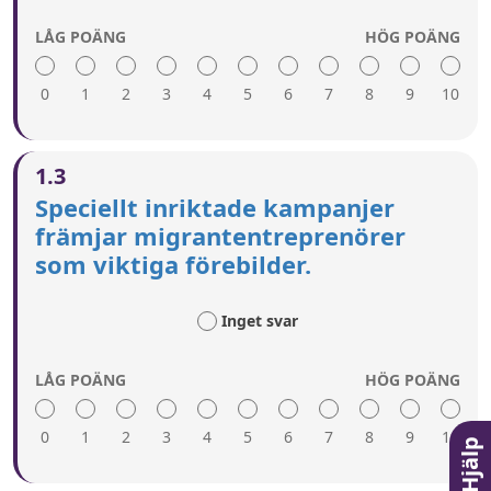
LÅG POÄNG
HÖG POÄNG
0
1
2
3
4
5
6
7
8
9
10
En hög poäng innebär:
1.3
Kampanjer, framgångshistorier, förebilder och
Speciellt inriktade kampanjer
entreprenörspriser används för att inspirera
främjar migrantentreprenörer
migranter och lyfta fram migrantentreprenörer
som viktiga förebilder.
med olika bakgrund, med många olika typer av
företag.
Budskap skräddarsys för olika profiler av
Inget svar
migranter.
Lämpliga budskap används för att informera om
vilken roll risk spelar i entreprenörskap.
LÅG POÄNG
HÖG POÄNG
Lämpliga medier och onlinekanaler används för
att nå migrantgrupper.
0
1
2
3
4
5
6
7
8
9
10
Hjälp