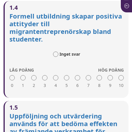
En hög poäng innebär:
1.4
Speciellt inriktade kampanjer informerar lokala
Formell utbildning skapar positiva
organisationer, nätverk och
attityder till
företagsorganisationer om entreprenörskap.
migrantentreprenörskap bland
En positiv bild av migranters entreprenörskap
skapas.
studenter.
Lämpliga medier och onlinekanaler används för
att nå viktiga förebilder för potentiella
Inget svar
migrantentreprenörer.
LÅG POÄNG
HÖG POÄNG
0
1
2
3
4
5
6
7
8
9
10
En hög poäng innebär:
1.5
Entreprenörskap presenteras positivt i den
Uppföljning och utvärdering
obligatoriska läroplanen i skolan.
används för att bedöma effekten
Entreprenörskapsutbildning omfattar ett brett
av främjande verksamhet för
utbud av entreprenörskapsaktiviteter och