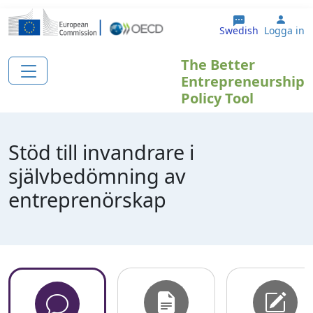
Hoppa till huvudinnehåll
User
Swedish
Logga in
The Better
Entrepreneurship
Policy Tool
Stöd till invandrare i
självbedömning av
entreprenörskap