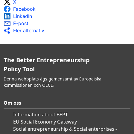
X
utsträckning.
Facebook
Resultaten av uppföljning och utvärdering
rapporteras i stor utsträckning och används för
LinkedIn
att förbättra informationskampanjer.
E-post
Fler alternativ
The Better Entrepreneurship
Policy Tool
Denna webbplats ägs gemensamt av Europeiska
kommissionen och OECD.
Om oss
Information about BEPT
EU Social Economy Gateway
Social entrepreneurship & Social enterprises -