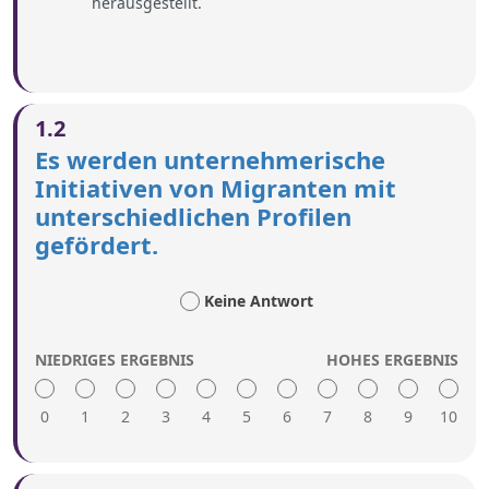
herausgestellt.
1.2
Es werden unternehmerische
Initiativen von Migranten mit
unterschiedlichen Profilen
gefördert.
Keine Antwort
NIEDRIGES ERGEBNIS
HOHES ERGEBNIS
0
1
2
3
4
5
6
7
8
9
10
Eine hohe Punktzahl umfasst: