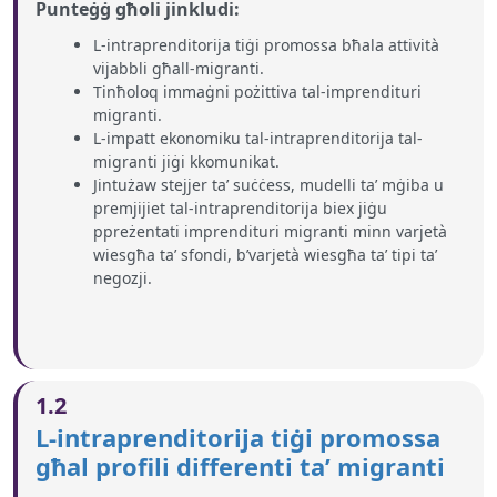
Punteġġ għoli jinkludi:
L-intraprenditorija tiġi promossa bħala attività
vijabbli għall-migranti.
Tinħoloq immaġni pożittiva tal-imprendituri
migranti.
L-impatt ekonomiku tal-intraprenditorija tal-
migranti jiġi kkomunikat.
Jintużaw stejjer ta’ suċċess, mudelli ta’ mġiba u
premjijiet tal-intraprenditorija biex jiġu
ppreżentati imprendituri migranti minn varjetà
wiesgħa ta’ sfondi, b’varjetà wiesgħa ta’ tipi ta’
negozji.
1.2
L-intraprenditorija tiġi promossa
għal profili differenti ta’ migranti