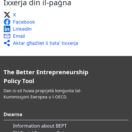
Ixxerja din il-paġna
L-evalwazzjonijiet ex post isiru sabiex jitkejjel l-
impatt tal-attivitajiet ta’ promozzjoni tal-
X
intraprenditorija tal-migranti u r-riżultati jiġu
Facebook
rrapportati b’mod mifrux.
Ir-riżultati tal-monitoraġġ u tal-evalwazzjoni jiġu
LinkedIn
rrapportati b’mod mifrux u jintużaw biex jitjiebu
Email
l-kampanji ta’ sensibilizzazzjoni.
Aktar għażliet li tista’ tixxerja
The Better Entrepreneurship
Policy Tool
Dan is-sit huwa proprjetà konġunta tal-
Kummissjoni Ewropea u l-OECD.
Dwarna
Information about BEPT