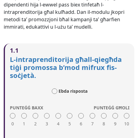
dipendenti hija l-ewwel pass biex tinfetaħ l-
intraprenditorija għal kulħadd. Dan il-modulu jkopri
metodi ta’ promozzjoni bħal kampanji ta’ għarfien
immirati, edukattivi u l-użu ta’ mudelli.
1.1
L-intraprenditorija għall-qiegħda
tiġi promossa b’mod mifrux fis-
soċjetà.
Ebda risposta
PUNTEĠĠ BAXX
PUNTEĠĠ GĦOLI
0
1
2
3
4
5
6
7
8
9
10