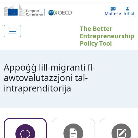
Skip to main content
Use
Maltese
Idħol
The Better
Entrepreneurship
Policy Tool
Appoġġ lill-migranti fl-
awtovalutazzjoni tal-
intraprenditorija