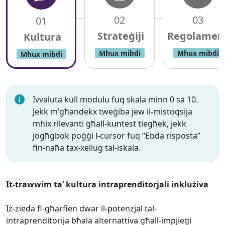
02
03
01
Mhux mibdi
Mhux mibdi
Mhux mibdi
Ivvaluta kull modulu fuq skala minn 0 sa 10.
Jekk m’għandekx tweġiba jew il-mistoqsija
mhix rilevanti għall-kuntest tiegħek, jekk
jogħġbok poġġi l-cursor fuq “Ebda risposta”
fin-naħa tax-xellug tal-iskala.
It-trawwim ta’ kultura intraprenditorjali inklużiva
Iż-żieda fl-għarfien dwar il-potenzjal tal-
intraprenditorija bħala alternattiva għall-impjiegi