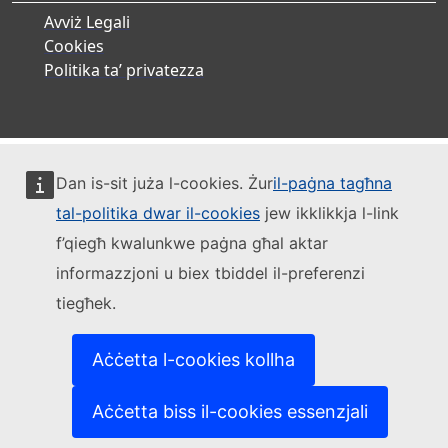
Avviż Legali
Cookies
Politika ta’ privatezza
Dan is-sit juża l-cookies. Żur
il-paġna tagħna
tal-politika dwar il-cookies
jew ikklikkja l-link
f’qiegħ kwalunkwe paġna għal aktar
informazzjoni u biex tbiddel il-preferenzi
tiegħek.
Aċċetta l-cookies kollha
Aċċetta biss il-cookies essenzjali