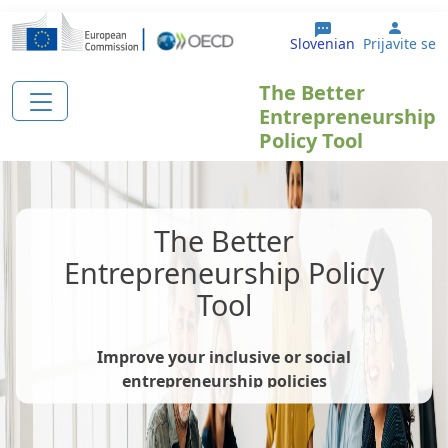
Skip to main content
User 
Slovenian
Prijavite se
The Better
Entrepreneurship
Policy Tool
The Better
Entrepreneurship Policy
Tool
Improve your inclusive or social
entrepreneurship policies