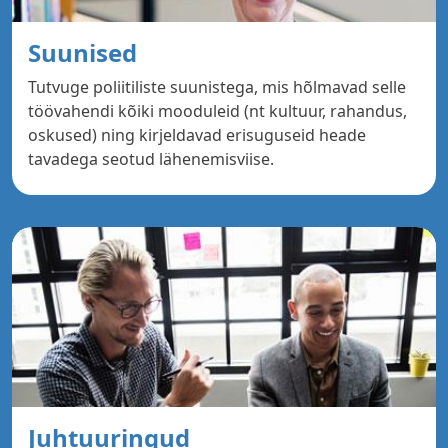
Suunised
Tutvuge poliitiliste suunistega, mis hõlmavad selle
töövahendi kõiki mooduleid (nt kultuur, rahandus,
oskused) ning kirjeldavad erisuguseid heade
tavadega seotud lähenemisviise.
Juhtuuringud