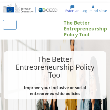
Liigu edasi põhisisu juurde
User ac
Estonian
Logi mind sisse
The Better
Entrepreneurship
Policy Tool
The Better
Entrepreneurship Policy
Tool
Improve your inclusive or social
entrepreneurship policies