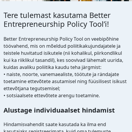
Tere tulemast kasutama Better
Entrepreneurship Policy Tool’i!
Better Entrepreneurship Policy Tool on veebipõhine
töövahend, mis on mõeldud poliitikakujundajatele ja
teistele huvitatud isikutele (nii kohalikul, piirkondlikul
kui ka riiklikul tasandil), kes soovivad lähemalt uurida,
kuidas avaliku poliitika kaudu teha järgmist:
• naiste, noorte, vanemaealiste, töötute ja rändajate
toetamine ettevõtete asutamisel ning füüsilisest isikust
ettevõtjana tegutsemisel;
• sotsiaalsete ettevõtete arengu toetamine.
Alustage individuaalset hindamist
Hindamisvahendit saate kasutada ka ilma end
kasutajaks registreerimata, kuid oma tulemuste