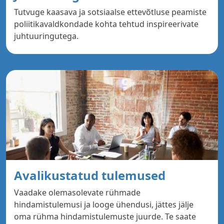
Tutvuge kaasava ja sotsiaalse ettevõtluse peamiste
poliitikavaldkondade kohta tehtud inspireerivate
juhtuuringutega.
Avalikustatud tulemused
Vaadake olemasolevate rühmade
hindamistulemusi ja looge ühendusi, jättes jälje
oma rühma hindamistulemuste juurde. Te saate