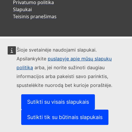
Privatumo politika
Slapukai
Teisinis pranešimas
Šioje svetainėje naudojami slapukai.
Apsilankykite
puslapyje apie mūsų slapukų
politiką
arba, jei norite sužinoti daugiau
informacijos arba pakeisti savo parinktis,
spustelėkite nuorodą bet kurioje poraštėje.
Sutikti su visais slapukais
Sutikti tik su būtinais slapukais