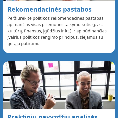
Rekomendacinės pastabos
Peržiūrėkite politikos rekomendacines pastabas,
apimančias visas priemonės taikymo sritis (pvz.,
kultūrą, finansus, įgūdžius ir kt.) ir apibūdinančias
įvairius politikos rengimo principus, siejamus su
gerąja patirtimi.
Praktinių pavyzdžių analizės