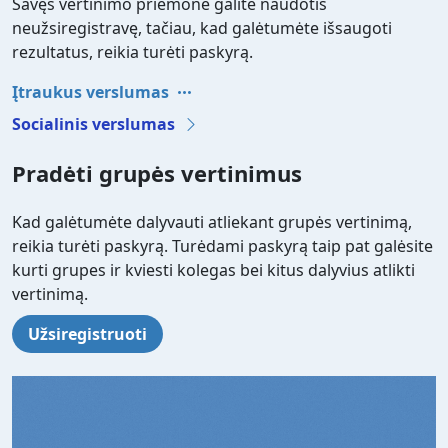
Savęs vertinimo priemone galite naudotis
neužsiregistravę, tačiau, kad galėtumėte išsaugoti
rezultatus, reikia turėti paskyrą.
Įtraukus verslumas
Socialinis verslumas
Pradėti grupės vertinimus
Kad galėtumėte dalyvauti atliekant grupės vertinimą,
reikia turėti paskyrą. Turėdami paskyrą taip pat galėsite
kurti grupes ir kviesti kolegas bei kitus dalyvius atlikti
vertinimą.
Užsiregistruoti
Video file