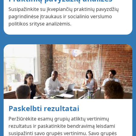
Susipažinkite su įkvepiančių praktinių pavyzdžių
pagrindinėse įtraukaus ir socialinio verslumo
politikos srityse analizėmis.
Paskelbti rezultatai
Peržiūrėkite esamų grupių atliktų vertinimų
rezultatus ir paskatinkite bendravimą leisdami
susipažinti savo grupės vertinimu. Savo grupės