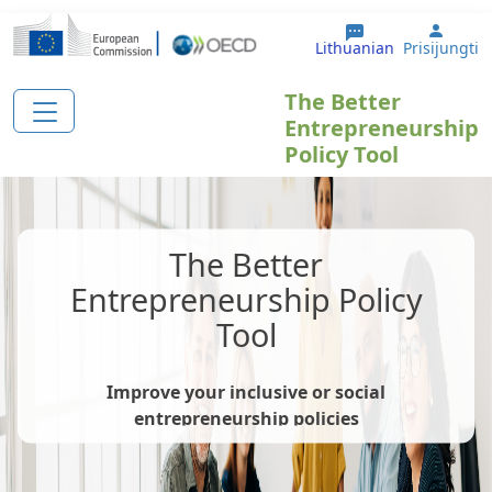
Pereiti į pagrindinį turinį
User 
Lithuanian
Prisijungti
The Better
Entrepreneurship
Policy Tool
The Better
Entrepreneurship Policy
Tool
Improve your inclusive or social
entrepreneurship policies