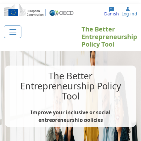
Gå til hovedindhold
User
Danish
Log ind
The Better
Entrepreneurship
Policy Tool
The Better
Entrepreneurship Policy
Tool
Improve your inclusive or social
entrepreneurship policies