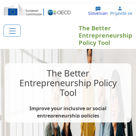
Skip to main content
User 
Slovenian
Prijavite se
The Better
Entrepreneurship
Policy Tool
The Better
Entrepreneurship Policy
Tool
Improve your inclusive or social
entrepreneurship policies