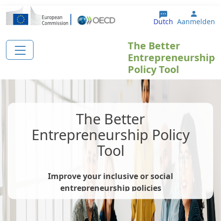
Overslaan en naar de inhoud gaan
User 
Dutch
Aanmelden
The Better
Entrepreneurship
Policy Tool
The Better
Entrepreneurship Policy
Tool
Improve your inclusive or social
entrepreneurship policies