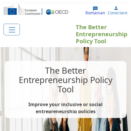
Sari la conținutul principal
User 
Romanian
Conectare
The Better
Entrepreneurship
Policy Tool
The Better
Entrepreneurship Policy
Tool
Improve your inclusive or social
entrepreneurship policies