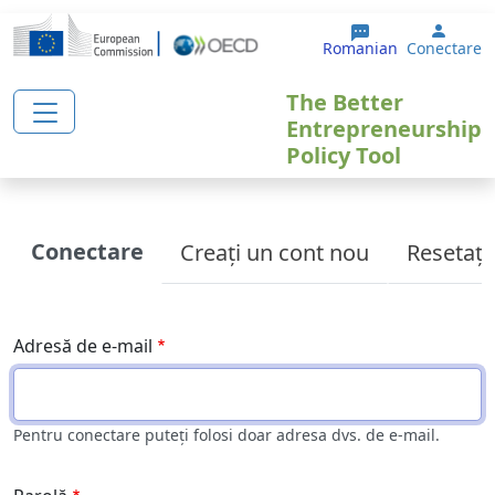
Sari la conținutul principal
User 
Romanian
Conectare
The Better
Entrepreneurship
Policy Tool
Primary tabs
Conectare
Creați un cont nou
Resetați
Adresă de e-mail
Pentru conectare puteți folosi doar adresa dvs. de e-mail.