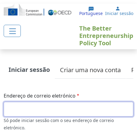
Passar para o conteúdo principal
User a
Portuguese
Iniciar sessão
The Better
Entrepreneurship
Policy Tool
Primary tabs
Iniciar sessão
Criar uma nova conta
Re
Endereço de correio eletrónico
Só pode iniciar sessão com o seu endereço de correio
eletrónico.