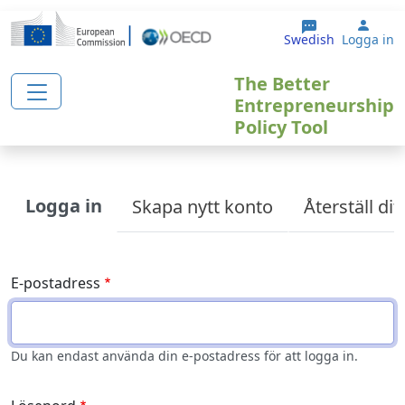
Hoppa till huvudinnehåll
User
Swedish
Logga in
The Better
Entrepreneurship
Policy Tool
Primary tabs
Logga in
Skapa nytt konto
Återställ di
E-postadress
Du kan endast använda din e-postadress för att logga in.