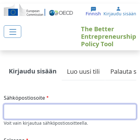
Hyppää pääsisältöön
User ac
Finnish
Kirjaudu sisään
The Better
Entrepreneurship
Policy Tool
Primary tabs
Kirjaudu sisään
Luo uusi tili
Palauta sa
Sähköpostiosoite
Voit vain kirjautua sähköpostiosoitteella.