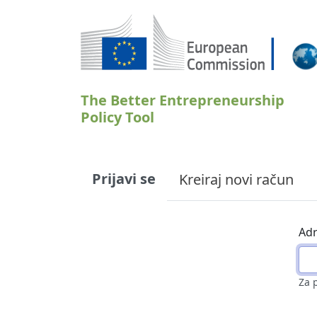
Skoči na glavni sadržaj
The Better Entrepreneurship
Policy Tool
Primary tabs
Prijavi se
Kreiraj novi račun
Adr
Za 