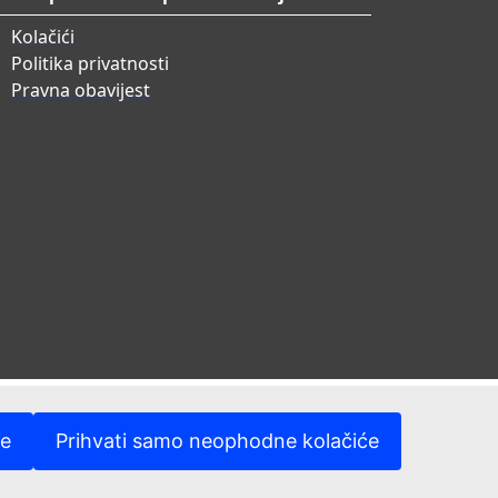
Kolačići
Politika privatnosti
Pravna obavijest
će
Prihvati samo neophodne kolačiće