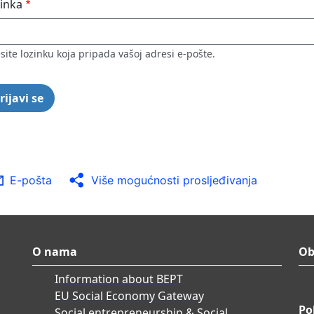
inka
site lozinku koja pripada vašoj adresi e-pošte.
E-pošta
Više mogućnosti prosljeđivanja
O nama
Ob
Information about BEPT
EU Social Economy Gateway
Po
Social entrepreneurship & Social