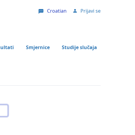
Croatian
Prijavi se
User account menu
ultati
Smjernice
Studije slučaja