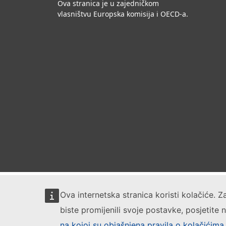
Ova stranica je u zajedničkom
vlasništvu Europska komisija i OECD-a.
Ova internetska stranica koristi kolačiće. Z
biste promijenili svoje postavke, posjetite
na kojoj su objašnjena pravila o kolačićima