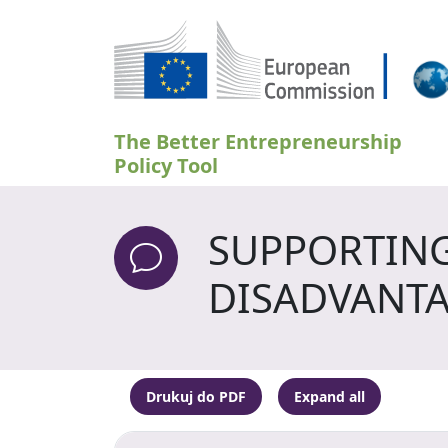
Przejdź do treści
The Better Entrepreneurship
Policy Tool
SUPPORTING
DISADVANTA
Drukuj do PDF
Expand all