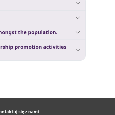
mongst the population.
rship promotion activities
ontaktuj się z nami