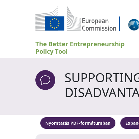
Ugrás a tartalomra
The Better Entrepreneurship
Policy Tool
SUPPORTING
DISADVANTA
Nyomtatás PDF-formátumban
Expand