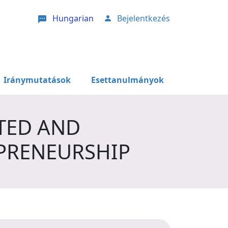
Hungarian
Bejelentkezés
User account menu
Iránymutatások
Esettanulmányok
TED AND
PRENEURSHIP