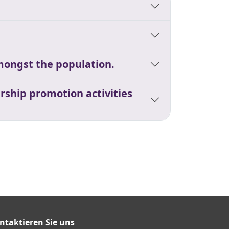
mongst the population.
rship promotion activities
ntaktieren Sie uns