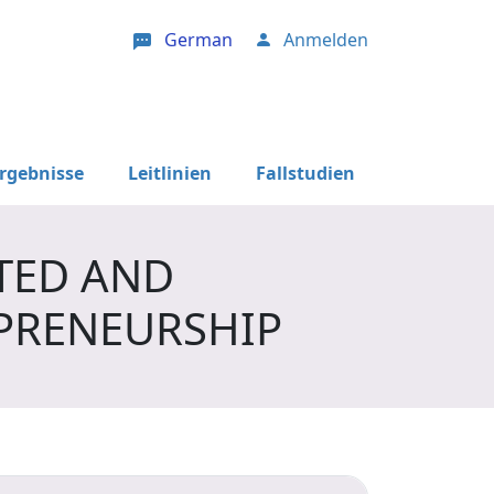
German
Anmelden
User account menu
Ergebnisse
Leitlinien
Fallstudien
TED AND
PRENEURSHIP