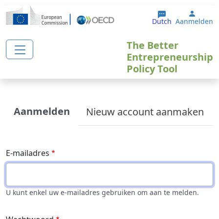
Overslaan en naar de inhoud gaan
User 
Dutch
Aanmelden
The Better
Entrepreneurship
Policy Tool
Primary tabs
Aanmelden
Nieuw account aanmaken
E-mailadres
U kunt enkel uw e-mailadres gebruiken om aan te melden.