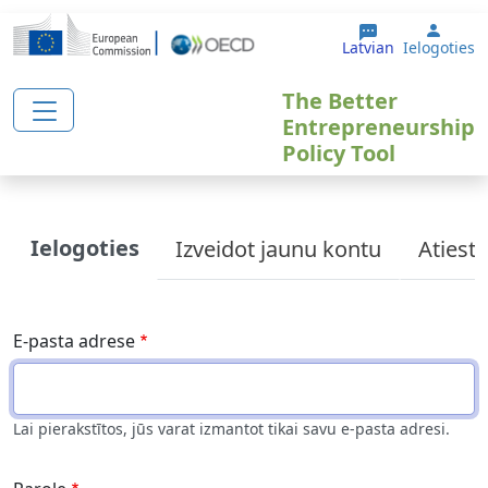
Pārlekt uz galveno saturu
User 
Latvian
Ielogoties
The Better
Entrepreneurship
Policy Tool
Primary tabs
Ielogoties
Izveidot jaunu kontu
Atiesta
E-pasta adrese
Lai pierakstītos, jūs varat izmantot tikai savu e-pasta adresi.