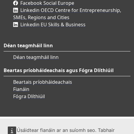
Facebook Social Europe
Linkedin OECD Centre for Entrepreneurship,
SMEs, Regions and Cities
Linkedin EU Skills & Business
Déan teagmháil linn
Déan teagmháil linn
Beartas príobháideachais agus Fógra Dlíthiúil
Beartais príobháideachais
Fianáin
Fógra Dlíthiúil
Úsáidtear fianáin ar an suíomh seo. Tabhair