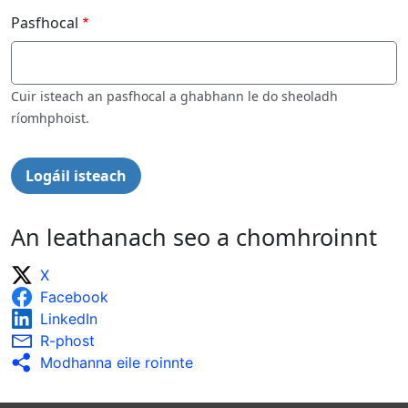
Pasfhocal
Cuir isteach an pasfhocal a ghabhann le do sheoladh
ríomhphoist.
An leathanach seo a chomhroinnt
X
Facebook
LinkedIn
R-phost
Modhanna eile roinnte