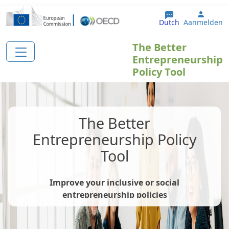
Overslaan en naar de inhoud gaan
User 
Dutch
Aanmelden
The Better
Entrepreneurship
Policy Tool
The Better
Entrepreneurship Policy
Tool
Improve your inclusive or social
entrepreneurship policies