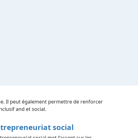
ue. Il peut également permettre de renforcer
nclusif and et social.
trepreneuriat social
ntrepreneuriat social met l’accent sur les