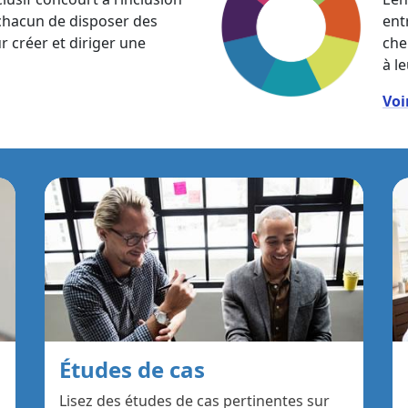
 chacun de disposer des
entr
créer et diriger une
che
à l
Voi
Études de cas
Lisez des études de cas pertinentes sur