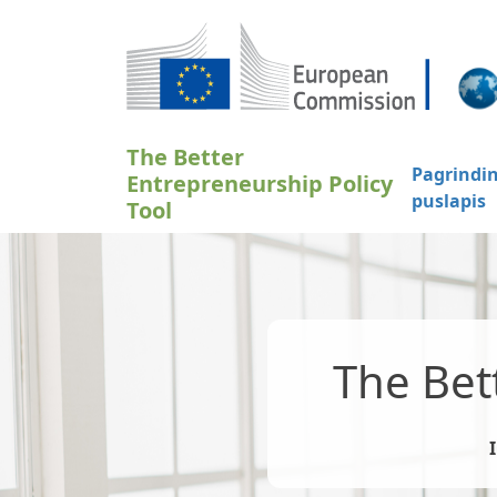
Pereiti į pagrindinį turinį
The Better
Pagrindin
Entrepreneurship Policy
puslapis
Tool
The Bet