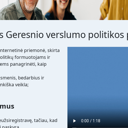
s Geresnio verslumo politikos
Video file
internetinė priemonė, skirta
politikų formuotojams ir
ems panagrinėti, kaip
asmenis, bedarbius ir
nkiška veikla;
nimus
užsiregistravę, tačiau, kad
i paskyrą.