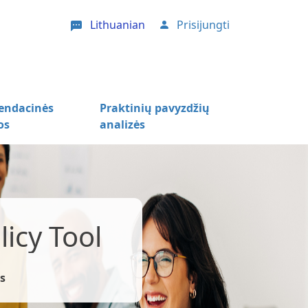
Lithuanian
Prisijungti
User account menu
ndacinės
Praktinių pavyzdžių
os
analizės
icy Tool
s