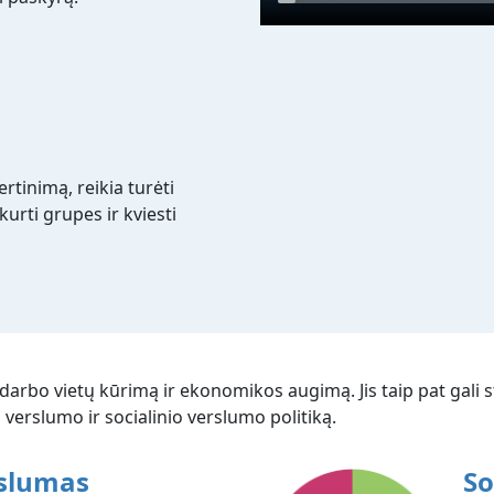
rtinimą, reikia turėti
urti grupes ir kviesti
arbo vietų kūrimą ir ekonomikos augimą. Jis taip pat gali stip
erslumo ir socialinio verslumo politiką.
rslumas
So