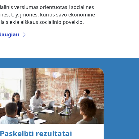
ialinis verslumas orientuotas į socialines
nes, t. y. įmones, kurios savo ekonomine
kla siekia aiškaus socialinio poveikio.
 daugiau
Paskelbti rezultatai