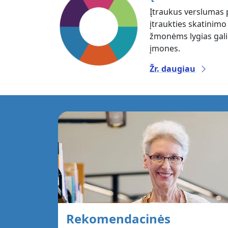
Įtraukus verslumas p
įtraukties skatinimo 
žmonėms lygias galim
įmones.
Žr. daugiau
Rekomendacinės