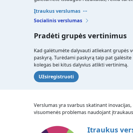
Įtraukus verslumas
Socialinis verslumas
Pradėti grupės vertinimus
Kad galėtumėte dalyvauti atliekant grupės ve
paskyrą. Turėdami paskyrą taip pat galėsite k
kolegas bei kitus dalyvius atlikti vertinimą.
Užsiregistruoti
Verslumas yra svarbus skatinant inovacijas, d
visuomenės problemas naudojant įtraukaus v
Įtraukus ve