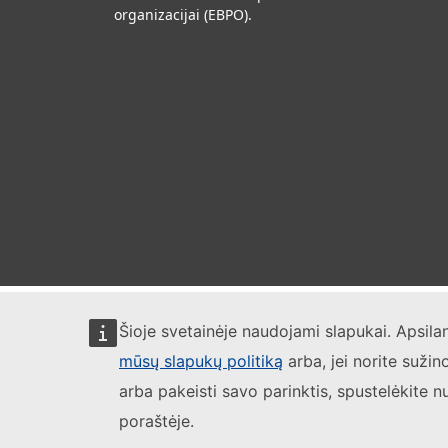
organizacijai (EBPO).
Šioje svetainėje naudojami slapukai. Apsil
mūsų slapukų politiką
arba, jei norite sužin
arba pakeisti savo parinktis, spustelėkite n
poraštėje.