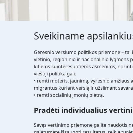
Sveikiname apsilankiu
Geresnio verslumo politikos priemonė – tai 
vietinio, regioninio ir nacionalinio lygmens 
kitiems suinteresuotiems asmenims, norinti
viešoji politika gali:
• remti moteris, jaunimą, vyresnio amžiaus 
migrantus kuriant verslą ir užsiimant savara
• remti socialinių įmonių plėtrą.
Pradėti individualius verti
Savęs vertinimo priemone galite naudotis ne
galėtumėte išsaugoti rezultatus, reikia turėt