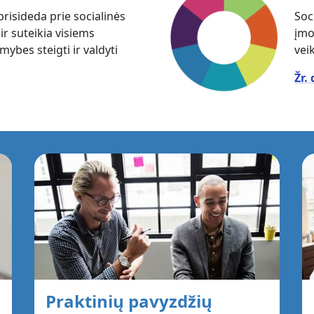
risideda prie socialinės
Soc
ir suteikia visiems
įmo
ybes steigti ir valdyti
vei
Žr.
Praktinių pavyzdžių