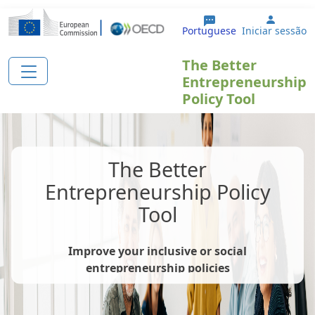
Passar para o conteúdo principal
User a
Portuguese
Iniciar sessão
The Better
Entrepreneurship
Policy Tool
The Better
Entrepreneurship Policy
Tool
Improve your inclusive or social
entrepreneurship policies