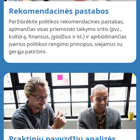
Rekomendacinės pastabos
Peržiūrėkite politikos rekomendacines pastabas,
apimančias visas priemonės taikymo sritis (pvz.,
kultūrą, finansus, įgūdžius ir kt.) ir apibūdinančias
įvairius politikos rengimo principus, siejamus su
gerąja patirtimi.
Praktinių pavyzdžių analizės