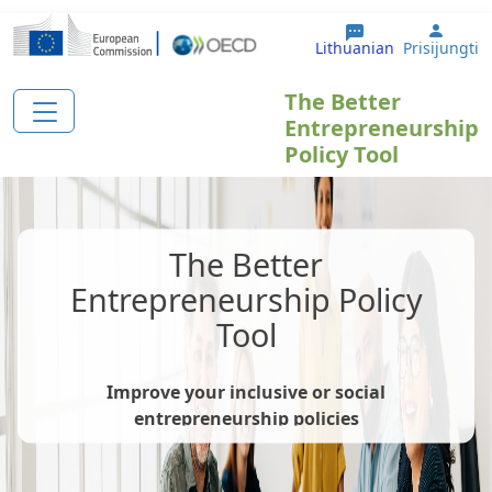
Pereiti į pagrindinį turinį
User 
Lithuanian
Prisijungti
The Better
Entrepreneurship
Policy Tool
The Better
Entrepreneurship Policy
Tool
Improve your inclusive or social
entrepreneurship policies