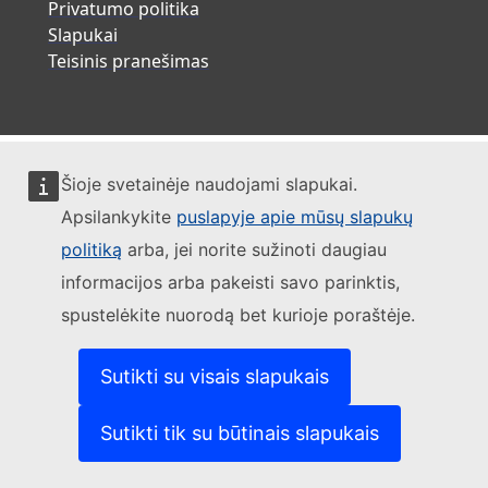
Privatumo politika
Slapukai
Teisinis pranešimas
Šioje svetainėje naudojami slapukai.
Apsilankykite
puslapyje apie mūsų slapukų
politiką
arba, jei norite sužinoti daugiau
informacijos arba pakeisti savo parinktis,
spustelėkite nuorodą bet kurioje poraštėje.
Sutikti su visais slapukais
Sutikti tik su būtinais slapukais