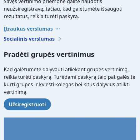
Savęs vertinimo priemone galite naudotis
neužsiregistravę, tačiau, kad galėtumėte išsaugoti
rezultatus, reikia turėti paskyrą.
Įtraukus verslumas
Socialinis verslumas
Pradėti grupės vertinimus
Kad galėtumėte dalyvauti atliekant grupės vertinimą,
reikia turėti paskyrą. Turėdami paskyrą taip pat galėsite
kurti grupes ir kviesti kolegas bei kitus dalyvius atlikti
vertinimą.
Užsiregistruoti
Video file