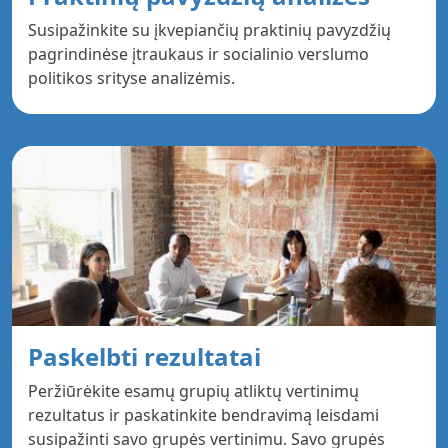
Susipažinkite su įkvepiančių praktinių pavyzdžių
pagrindinėse įtraukaus ir socialinio verslumo
politikos srityse analizėmis.
Paskelbti rezultatai
Peržiūrėkite esamų grupių atliktų vertinimų
rezultatus ir paskatinkite bendravimą leisdami
susipažinti savo grupės vertinimu. Savo grupės