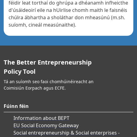
féidir leat torthaí do ghrúpa a dhéanamh infheicthe
d'úsáideoirí eile na hUirlise chomh maith le faisnéis
chúlra ábhartha a sholáthar don mheasúnú (m.sh.
suíomh, cineál measúnaithe).
The Better Entrepreneurship
Policy Tool
Tá an suíomh seo faoi chomhúinéireacht an
Coimisiún Eorpach agus ECFE.
Fúinn féin
Information about BEPT
EU Social Economy Gateway
Social entrepreneurship & Social enterprises -