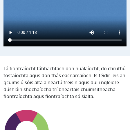
Tá fiontraíocht tábhachtach don nuálaíocht, do chruthú
fostaíochta agus don fhás eacnamaíoch. Is féidir leis an
gcuimsiú sóisialta a neartú freisin agus dul i ngleic le
dúshláin shochaíocha trí bheartais chuimsitheacha
fiontraíochta agus fiontraíochta sóisialta.