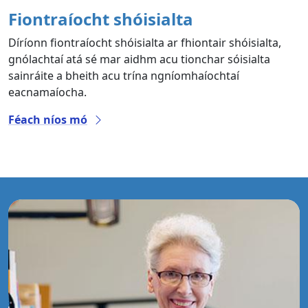
Fiontraíocht shóisialta
Díríonn fiontraíocht shóisialta ar fhiontair shóisialta,
gnólachtaí atá sé mar aidhm acu tionchar sóisialta
sainráite a bheith acu trína ngníomhaíochtaí
eacnamaíocha.
Féach níos mó