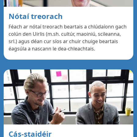
Nótaí treorach
Féach ar nótaí treorach beartais a chlúdaíonn gach
colún den Uirlis (m.sh. cultúr, maoiniú, scileanna,
srl.) agus déan cur síos ar chuir chuige beartais
éagsúla a nascann le dea-chleachtais.
Cás-staidéir