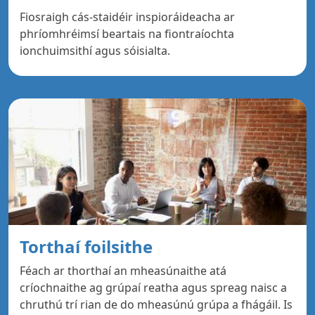
Fiosraigh cás-staidéir inspioráideacha ar
phríomhréimsí beartais na fiontraíochta
ionchuimsithí agus sóisialta.
Torthaí foilsithe
Féach ar thorthaí an mheasúnaithe atá
críochnaithe ag grúpaí reatha agus spreag naisc a
chruthú trí rian de do mheasúnú grúpa a fhágáil. Is