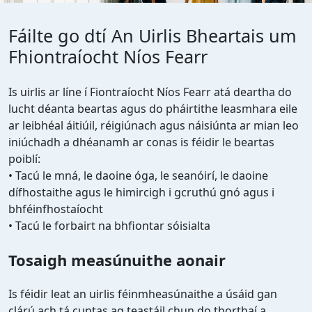
Fáilte go dtí An Uirlis Bheartais um
Fhiontraíocht Níos Fearr
Is uirlis ar líne í Fiontraíocht Níos Fearr atá deartha do
lucht déanta beartas agus do pháirtithe leasmhara eile
ar leibhéal áitiúil, réigiúnach agus náisiúnta ar mian leo
iniúchadh a dhéanamh ar conas is féidir le beartas
poiblí:
• Tacú le mná, le daoine óga, le seanóirí, le daoine
dífhostaithe agus le himircigh i gcruthú gnó agus i
bhféinfhostaíocht
• Tacú le forbairt na bhfiontar sóisialta
Tosaigh measúnuithe aonair
Is féidir leat an uirlis féinmheasúnaithe a úsáid gan
clárú ach tá cuntas ag teastáil chun do thorthaí a