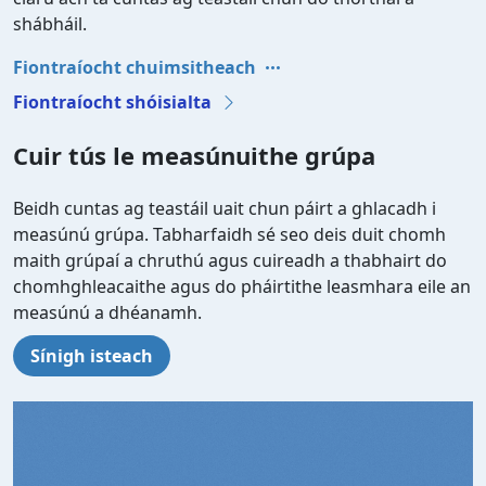
shábháil.
Fiontraíocht chuimsitheach
Fiontraíocht shóisialta
Cuir tús le measúnuithe grúpa
Beidh cuntas ag teastáil uait chun páirt a ghlacadh i
measúnú grúpa. Tabharfaidh sé seo deis duit chomh
maith grúpaí a chruthú agus cuireadh a thabhairt do
chomhghleacaithe agus do pháirtithe leasmhara eile an
measúnú a dhéanamh.
Sínigh isteach
Video file