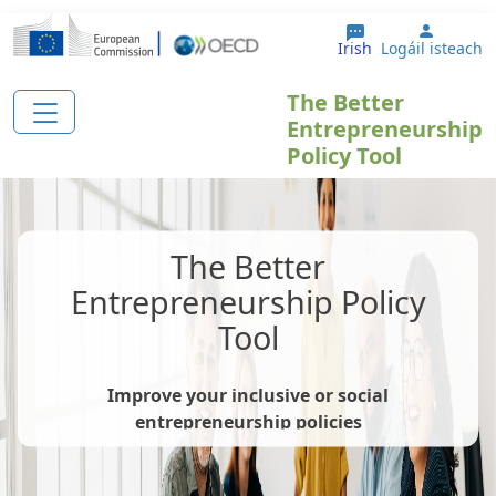
Skip to main content
User a
Irish
Logáil isteach
The Better
Entrepreneurship
Policy Tool
The Better
Entrepreneurship Policy
Tool
Improve your inclusive or social
entrepreneurship policies