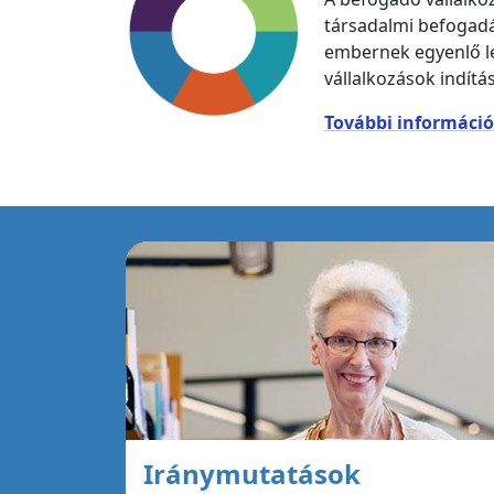
társadalmi befogad
embernek egyenlő le
vállalkozások indít
További információ
Iránymutatások