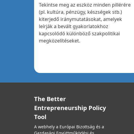
Tekintse meg az eszköz minden pillérére
(pl. kultúra, pénzügy, készségek stb.)
kiterjedő iránymutatásokat, amelyek
leírják a bevált gyakorlatokhoz
kapcsolódó különböző szakpolitikai
megközelítéseket.
The Better
Entrepreneurship Policy
Tool
A webhely a Európai Bizottság és a
Gazdasági Együttműködési és