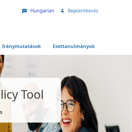
Hungarian
Bejelentkezés
User account menu
Iránymutatások
Esettanulmányok
icy Tool
s