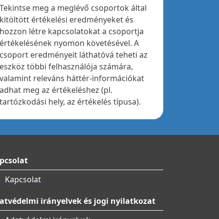
Tekintse meg a meglévő csoportok által
kitöltött értékelési eredményeket és
hozzon létre kapcsolatokat a csoportja
értékelésének nyomon követésével. A
csoport eredményeit láthatóvá teheti az
eszköz többi felhasználója számára,
valamint releváns háttér-információkat
adhat meg az értékeléshez (pl.
tartózkodási hely, az értékelés típusa).
pcsolat
Kapcsolat
atvédelmi irányelvek és jogi nyilatkozat