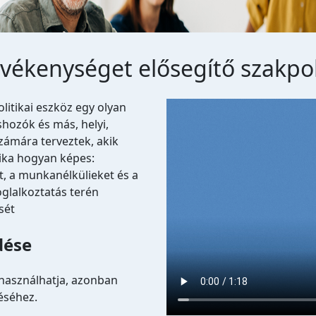
tevékenységet elősegítő szakpol
Video file
litikai eszköz egy olyan
shozók és más, helyi,
számára terveztek, akik
tika hogyan képes:
et, a munkanélkülieket és a
oglalkoztatás terén
sét
dése
 használhatja, azonban
éséhez.