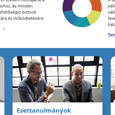
áshoz, és minden
vál
hetőséget biztosít
vál
ására és működtetésére.
tev
hat
Tov
Esettanulmányok