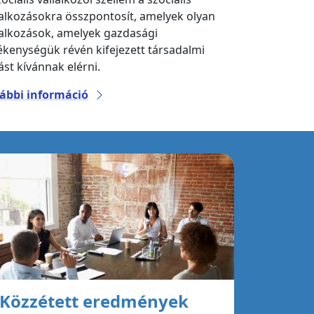
lalkozásokra összpontosít, amelyek olyan
lalkozások, amelyek gazdasági
ékenységük révén kifejezett társadalmi
ást kívánnak elérni.
ábbi információ
Közzétett eredmények