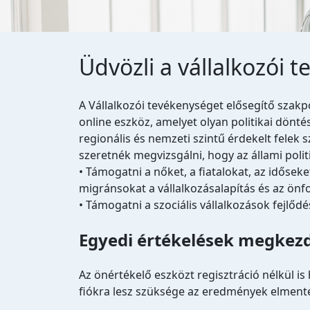
Üdvözli a vállalkozói 
A Vállalkozói tevékenységet elősegítő szakpo
online eszköz, amelyet olyan politikai dönté
regionális és nemzeti szintű érdekelt felek 
szeretnék megvizsgálni, hogy az állami poli
• Támogatni a nőket, a fiatalokat, az idősek
migránsokat a vállalkozásalapítás és az önf
• Támogatni a szociális vállalkozások fejlődé
Egyedi értékelések megkez
Az önértékelő eszközt regisztráció nélkül is
fiókra lesz szüksége az eredmények elment