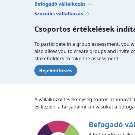
Befogadó vállalkozás
Szociális vállalkozás
Csoportos értékelések indít
To participate in a group assessment, you wi
also allow you to create groups and invite 
stakeholders to take the assessment.
Bejelentkezés
A vállalkozói tevékenység fontos az innová
és kezelni a társadalmi kihívásokat a befogad
Befogadó vál
A befogadó vállalkoz