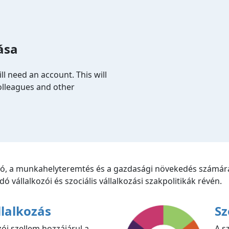
ása
ll need an account. This will
colleagues and other
ció, a munkahelyteremtés és a gazdasági növekedés számára
ó vállalkozói és szociális vállalkozási szakpolitikák révén.
lalkozás
Sz
ói szellem hozzájárul a
A sz