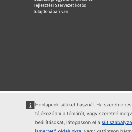
Fejlesztési Szervezet közös
tulajdonában van.
Honlapunk sütiket használ. Ha szeretne ré
tájékozódni a témáról, vagy szeretné megvá
beállításokat, látogasson el a
sütiszabályz
ismertető oldalunkra
, vagy kattintson bárm