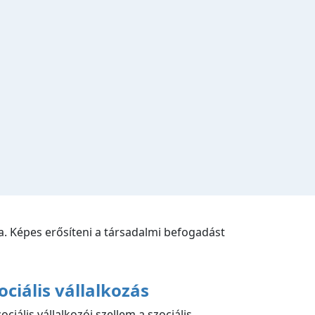
. Képes erősíteni a társadalmi befogadást
ociális vállalkozás
ociális vállalkozói szellem a szociális