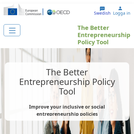
Hoppa till huvudinnehåll
User
Swedish
Logga in
The Better
Entrepreneurship
Policy Tool
The Better
Entrepreneurship Policy
Tool
Improve your inclusive or social
entrepreneurship policies