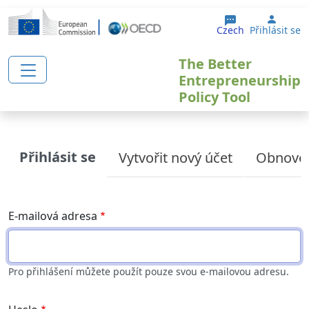
Přejít k hlavnímu obsahu
User 
Czech
Přihlásit se
The Better
Entrepreneurship
Policy Tool
Primary tabs
Přihlásit se
Vytvořit nový účet
Obnoven
E-mailová adresa
Pro přihlášení můžete použít pouze svou e-mailovou adresu.