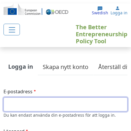
Hoppa till huvudinnehåll
User
Swedish
Logga in
The Better
Entrepreneurship
Policy Tool
Primary tabs
Logga in
Skapa nytt konto
Återställ di
E-postadress
Du kan endast använda din e-postadress för att logga in.