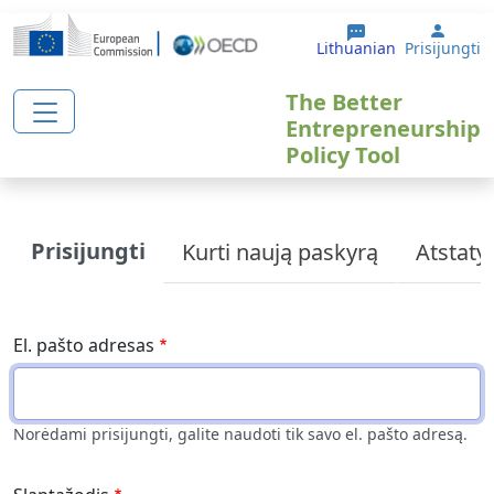
Pereiti į pagrindinį turinį
User 
Lithuanian
Prisijungti
The Better
Entrepreneurship
Policy Tool
Primary tabs
Prisijungti
Kurti naują paskyrą
Atstatyt
El. pašto adresas
Norėdami prisijungti, galite naudoti tik savo el. pašto adresą.