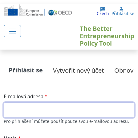
Přejít k hlavnímu obsahu
User 
Czech
Přihlásit se
The Better
Entrepreneurship
Policy Tool
Primary tabs
Přihlásit se
Vytvořit nový účet
Obnoven
E-mailová adresa
Pro přihlášení můžete použít pouze svou e-mailovou adresu.