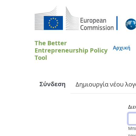
Παράκαμψη προς το κυρίως περιεχόμενο
The Better
Αρχική
Entrepreneurship Policy
Tool
Primary tabs
Σύνδεση
Δημιουργία νέου λο
Δι
Μπο
ταχ