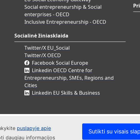
Pr
Social entrepreneurship & Social
enterprises - OECD
Inclusive Entrepreneurship - OECD
Socialinė žiniasklaida
Twitter/X EU_Social
Twitter/X OECD
Facebook Social Europe
Linkedin OECD Centre for
Entrepreneurship, SMEs, Regions and
Cities
Linkedin EU Skills & Business
ankykite
puslapyje apie
Sutikti su visais sla
oti daugiau informacijos