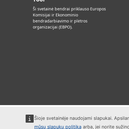
Ši svetainė bendrai priklauso Europos
Komisijai ir Ekonominio
bendradarbiavimo ir plėtros
organizacijai (EBPO).
Šioje svetainėje naudojami slapukai. Apsil
mūsų slapukų politiką
arba, jei norite sužin