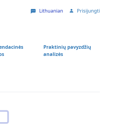
Lithuanian
Prisijungti
User account menu
ndacinės
Praktinių pavyzdžių
os
analizės