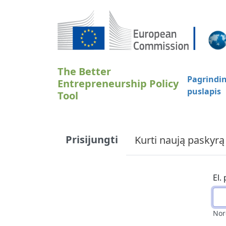
Pereiti į pagrindinį turinį
The Better
Pagrindin
Entrepreneurship Policy
puslapis
Tool
Primary tabs
Prisijungti
Kurti naują paskyrą
El.
Nor