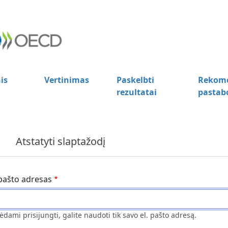
is
Vertinimas
Paskelbti
Rekome
rezultatai
pastab
Atstatyti slaptažodį
 pašto adresas
ėdami prisijungti, galite naudoti tik savo el. pašto adresą.