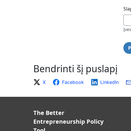
Sla
Įves
Bendrinti šį puslapį
X
Facebook
LinkedIn
The Better
Entrepreneurship Policy
Tool