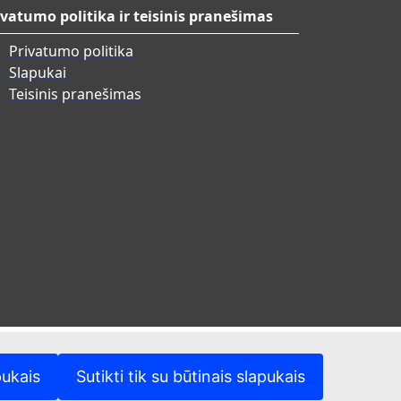
ivatumo politika ir teisinis pranešimas
Privatumo politika
Slapukai
Teisinis pranešimas
pukais
Sutikti tik su būtinais slapukais