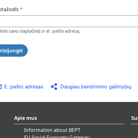
ptažodis
kite savo slaptažodį ir el. pašto adresą.
E. pašto adresas
Daugiau bendrinimo galimybių
Apie mus
Su
Information about BEPT
EU Social Economy Gateway