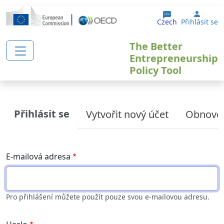
Přejít k hlavnímu obsahu
User 
Czech
Přihlásit se
The Better
Entrepreneurship
Policy Tool
Primary tabs
Přihlásit se
Vytvořit nový účet
Obnoven
E-mailová adresa
Pro přihlášení můžete použít pouze svou e-mailovou adresu.