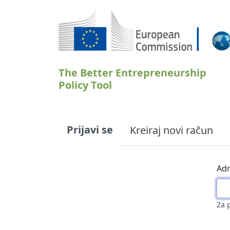
Skoči na glavni sadržaj
The Better Entrepreneurship
Policy Tool
Primary tabs
Prijavi se
Kreiraj novi račun
Adr
Za 