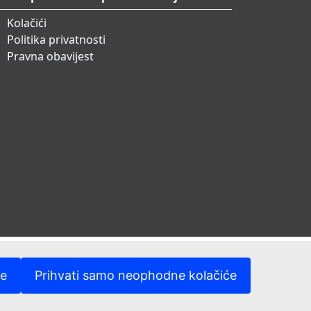
Kolačići
Politika privatnosti
Pravna obavijest
će
Prihvati samo neophodne kolačiće