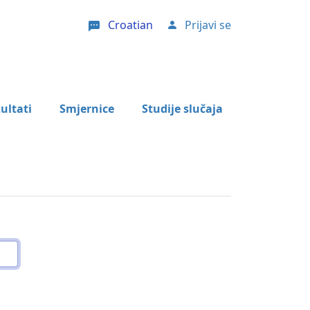
Croatian
Prijavi se
User account menu
ultati
Smjernice
Studije slučaja