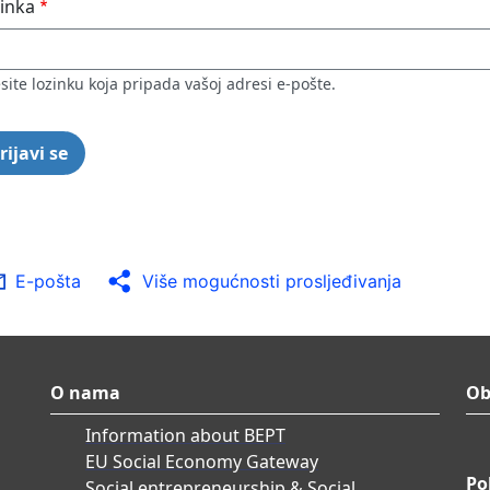
inka
site lozinku koja pripada vašoj adresi e-pošte.
E-pošta
Više mogućnosti prosljeđivanja
O nama
Ob
Information about BEPT
EU Social Economy Gateway
Po
Social entrepreneurship & Social