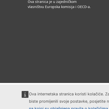
Ova stranica je u zajedničkom
vlasništvu Europska komisija i OECD-a.
Ova internetska stranica koristi kolačiće. Z
biste promijenili svoje postavke, posjetite
na kojoj su objašnjena pravila o kolačićima