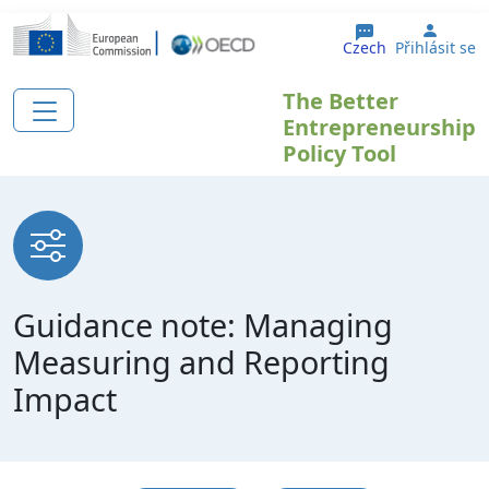
Přejít k hlavnímu obsahu
User 
Czech
Přihlásit se
The Better
Entrepreneurship
Policy Tool
Guidance note: Managing
Measuring and Reporting
Impact