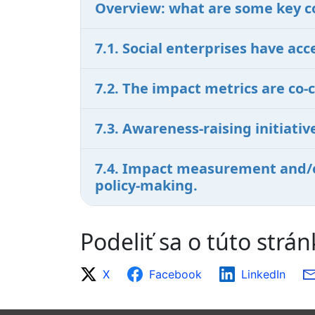
Overview: what are some key c
7.1. Social enterprises have a
7.2. The impact metrics are co-
7.3. Awareness-raising initiat
7.4. Impact measurement and/or
policy-making.
Podeliť sa o túto strá
X
Facebook
LinkedIn