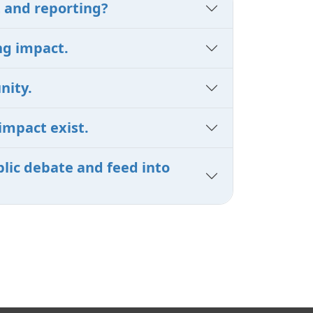
 and reporting?
ng impact.
nity.
impact exist.
lic debate and feed into