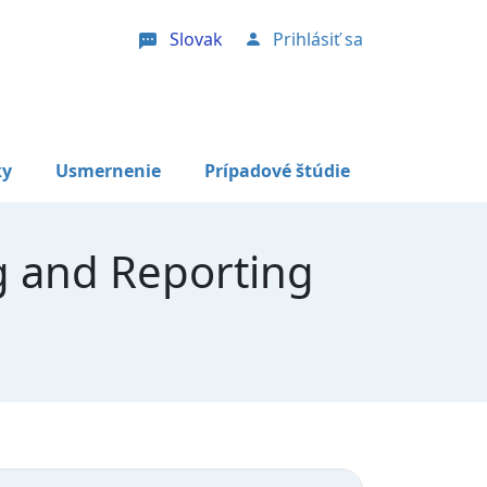
Slovak
Prihlásiť sa
User account menu
ky
Usmernenie
Prípadové štúdie
 and Reporting