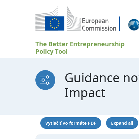
Skočiť na hlavný obsah
The Better Entrepreneurship
Policy Tool
Guidance no
Impact
Vytlačiť vo formáte PDF
Expand all