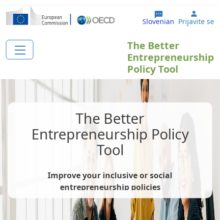
Skip to main content
User 
Slovenian
Prijavite se
The Better
Entrepreneurship
Policy Tool
The Better
Entrepreneurship Policy
Tool
Improve your inclusive or social
entrepreneurship policies