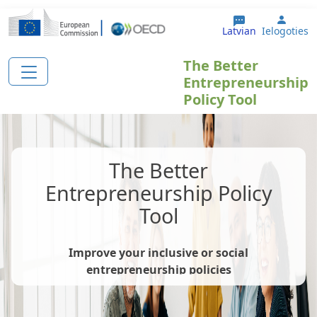
Pārlekt uz galveno saturu
User 
Latvian
Ielogoties
The Better
Entrepreneurship
Policy Tool
The Better
Entrepreneurship Policy
Tool
Improve your inclusive or social
entrepreneurship policies