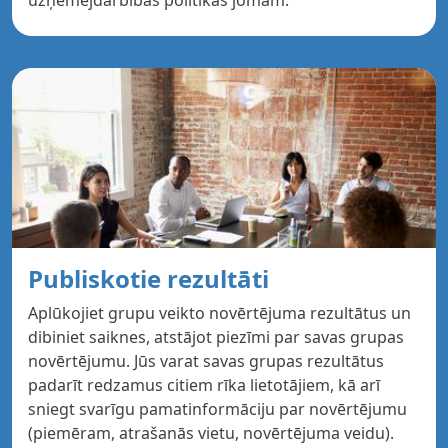
uzņēmējdarbības politikas jomām.
Publiskotie rezultāti
Aplūkojiet grupu veikto novērtējuma rezultātus un
dibiniet saiknes, atstājot piezīmi par savas grupas
novērtējumu. Jūs varat savas grupas rezultātus
padarīt redzamus citiem rīka lietotājiem, kā arī
sniegt svarīgu pamatinformāciju par novērtējumu
(piemēram, atrašanās vietu, novērtējuma veidu).