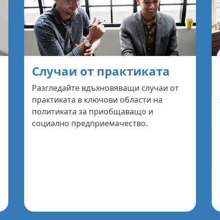
Случаи от практиката
Разгледайте вдъхновяващи случаи от
практиката в ключови области на
политиката за приобщаващо и
социално предприемачество.