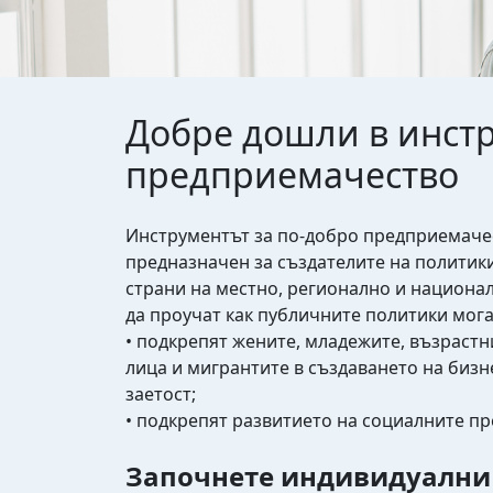
Добре дошли в инстр
предприемачество
Инструментът за по-добро предприемачес
предназначен за създателите на политик
страни на местно, регионално и национа
да проучат как публичните политики мога
• подкрепят жените, младежите, възрастн
лица и мигрантите в създаването на бизн
заетост;
• подкрепят развитието на социалните п
Започнете индивидуални