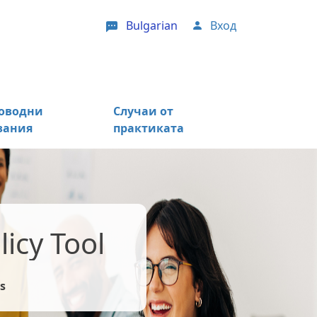
Bulgarian
Вход
User account menu
оводни
Случаи от
зания
практиката
icy Tool
s