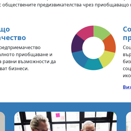
 с обществените предизвикателства чрез приобщаващо 
що
С
чество
п
редприемачество
Соц
алното приобщаване и
вър
ра равни възможности да
биз
ват бизнеси.
соц
ико
Ви