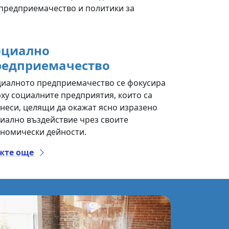
предприемачество и политики за
оциално
редприемачество
иалното предприемачество се фокусира
ху социалните предприятия, които са
неси, целящи да окажат ясно изразено
иално въздействие чрез своите
номически дейности.
жте още