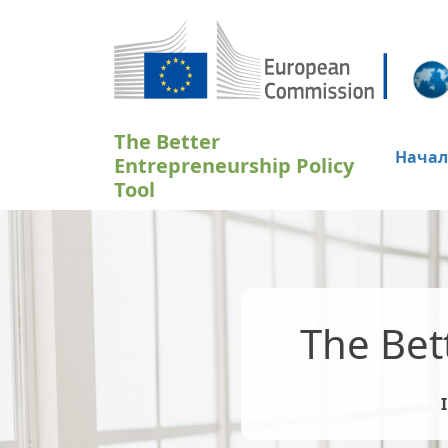
Премини към основното съдържание
The Better
Начал
Entrepreneurship Policy
Tool
The Bet