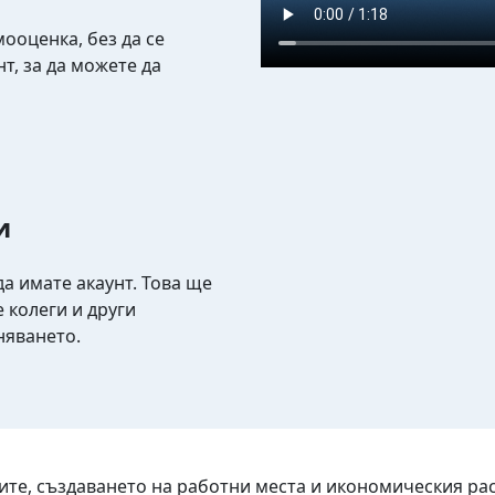
ооценка, без да се
т, за да можете да
и
да имате акаунт. Това ще
е колеги и други
няването.
те, създаването на работни места и икономическия рас