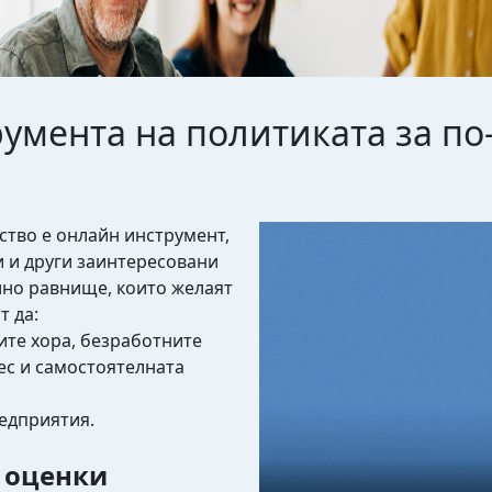
умента на политиката за по
Video file
тво е онлайн инструмент,
и и други заинтересовани
лно равнище, които желаят
т да:
ите хора, безработните
ес и самостоятелната
редприятия.
 оценки