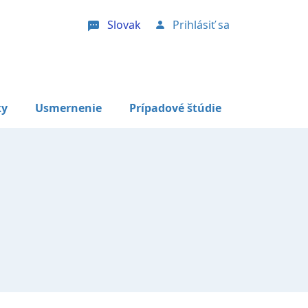
Slovak
Prihlásiť sa
User account menu
ky
Usmernenie
Prípadové štúdie