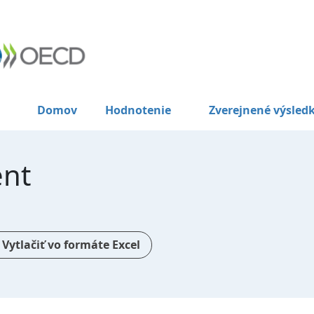
Domov
Hodnotenie
Zverejnené výsled
ent
Vytlačiť vo formáte Excel