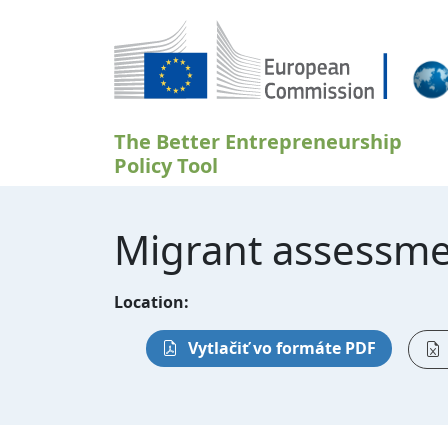
Skočiť na hlavný obsah
The Better Entrepreneurship
Policy Tool
Migrant assessm
Location:
Vytlačiť vo formáte PDF