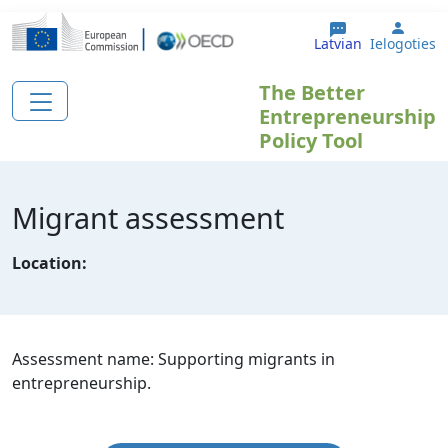
Pārlekt uz galveno saturu
User 
Latvian
Ielogoties
The Better
Entrepreneurship
Policy Tool
Migrant assessment
Location:
Assessment name: Supporting migrants in
entrepreneurship.