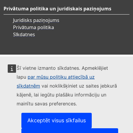
Privātuma politika un juridiskais paziņojums
Juridisks paziņojums
Privātuma politika
Sīkdatnes
Šī vietne izmanto sīkdatnes. Apmeklējiet
lapu
par mūsu politiku attiecībā uz
sīkdatnēm
vai noklikšķiniet uz saites jebkurā
kājenē, lai iegūtu plašāku informāciju un
mainītu savas preferences.
Akceptēt visus sīkfailus