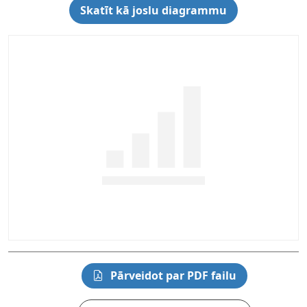
Skatīt kā joslu diagrammu
Pārveidot par PDF failu