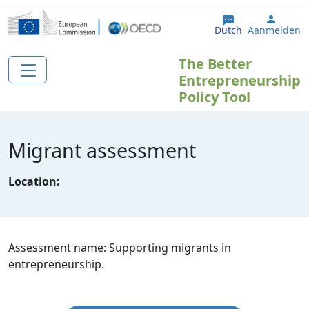
Overslaan en naar de inhoud gaan
User 
Dutch
Aanmelden
The Better
Entrepreneurship
Policy Tool
Migrant assessment
Location:
Assessment name: Supporting migrants in
entrepreneurship.