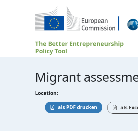
Direkt zum Inhalt
The Better Entrepreneurship
Policy Tool
Migrant assessm
Location:
als PDF drucken
als Exc