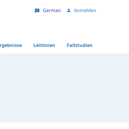
German
Anmelden
User account menu
Ergebnisse
Leitlinien
Fallstudien