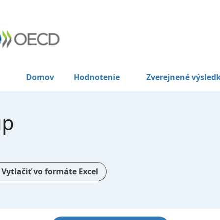
Domov
Hodnotenie
Zverejnené výsled
up
Vytlačiť vo formáte Excel