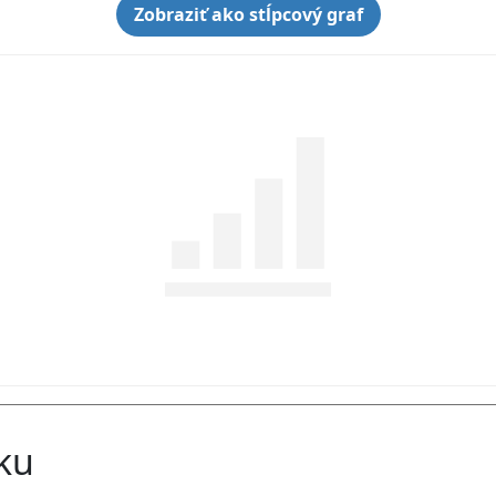
Zobraziť ako stĺpcový graf
nku