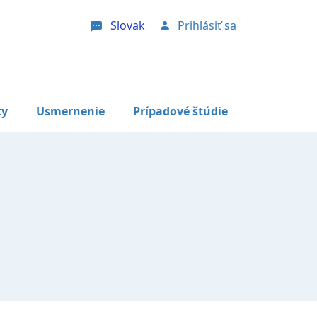
Slovak
Prihlásiť sa
User account menu
ky
Usmernenie
Prípadové štúdie