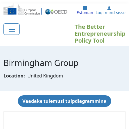
Liigu edasi põhisisu juurde
User ac
Estonian
Logi mind sisse
The Better
Entrepreneurship
Policy Tool
Birmingham Group
Location:
United Kingdom
Vaadake tulemusi tulpdiagrammina